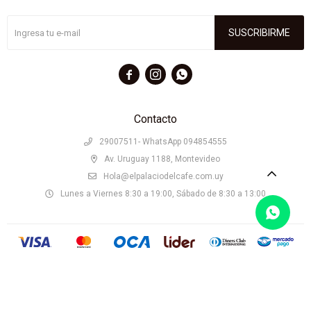
SUSCRIBIRME



Contacto
29007511- WhatsApp 094854555
Av. Uruguay 1188, Montevideo
Hola@elpalaciodelcafe.com.uy
Lunes a Viernes 8:30 a 19:00, Sábado de 8:30 a 13:00