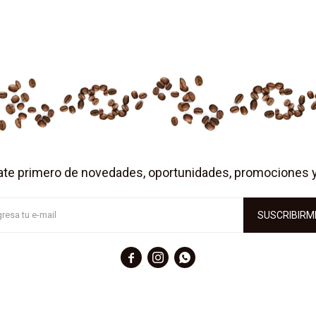
ate primero de novedades, oportunidades, promociones 
SUSCRIBIRM


