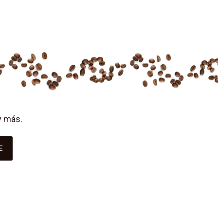
y más.
E