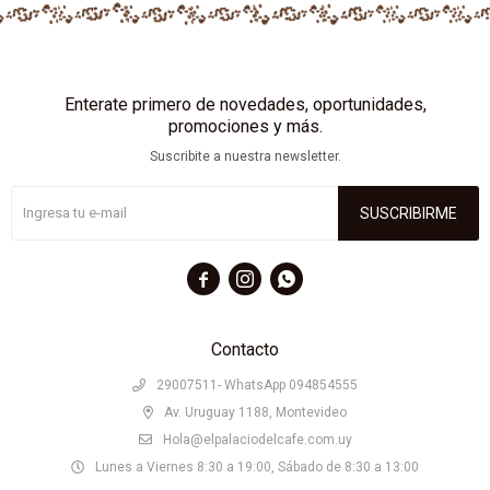
Enterate primero de novedades, oportunidades,
promociones y más.
Suscribite a nuestra newsletter.
SUSCRIBIRME



Contacto
29007511- WhatsApp 094854555
Av. Uruguay 1188, Montevideo
Hola@elpalaciodelcafe.com.uy
Lunes a Viernes 8:30 a 19:00, Sábado de 8:30 a 13:00