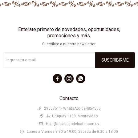
Enterate primero de novedades, oportunidades,
promociones y más.
Suscribite a nuestra newsletter.
SUSCRIBIRME



Contacto
29007511- WhatsApp 094854555
Av. Uruguay 1188, Montevideo
Hola@elpalaciodelcafe.com.uy
Lunes a Viernes 8:30 a 19:00, Sábado de 8:30 a 13:00