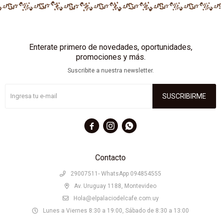
Enterate primero de novedades, oportunidades,
promociones y más.
Suscribite a nuestra newsletter.
SUSCRIBIRME



Contacto
29007511- WhatsApp 094854555
Av. Uruguay 1188, Montevideo
Hola@elpalaciodelcafe.com.uy
Lunes a Viernes 8:30 a 19:00, Sábado de 8:30 a 13:00