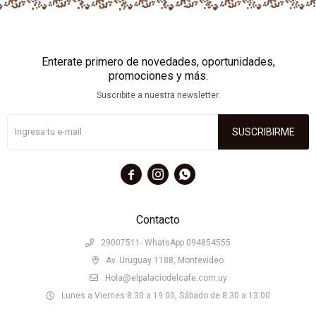
Enterate primero de novedades, oportunidades,
promociones y más.
Suscribite a nuestra newsletter.
SUSCRIBIRME



Contacto
29007511- WhatsApp 094854555
Av. Uruguay 1188, Montevideo
Hola@elpalaciodelcafe.com.uy
Lunes a Viernes 8:30 a 19:00, Sábado de 8:30 a 13:00