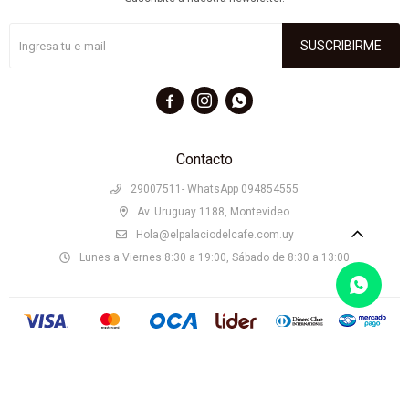
SUSCRIBIRME



Contacto
29007511- WhatsApp 094854555
Av. Uruguay 1188, Montevideo
Hola@elpalaciodelcafe.com.uy
Lunes a Viernes 8:30 a 19:00, Sábado de 8:30 a 13:00