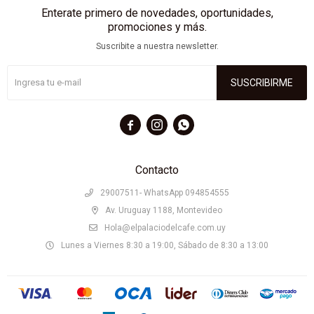
Enterate primero de novedades, oportunidades,
promociones y más.
Suscribite a nuestra newsletter.
SUSCRIBIRME



Contacto
29007511- WhatsApp 094854555
Av. Uruguay 1188, Montevideo
Hola@elpalaciodelcafe.com.uy
Lunes a Viernes 8:30 a 19:00, Sábado de 8:30 a 13:00