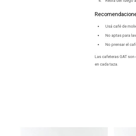
Retirá del fuego 
Recomendacion
Usá café de molie
No aptas para lav
No prensar el café
Las cafeteras GAT son e
en cada taza.