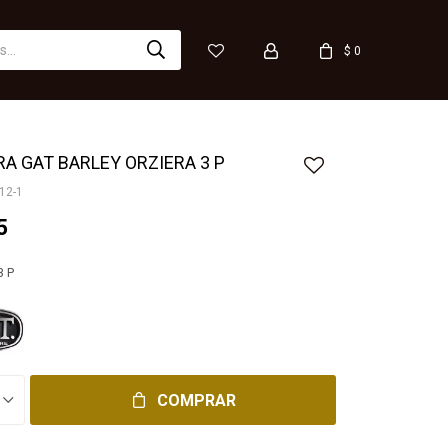
$
0
A GAT BARLEY ORZIERA 3 P
12-1
5
3 P
COMPRAR