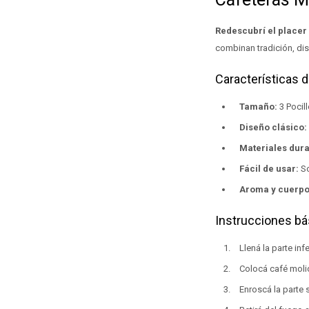
Redescubrí el placer
combinan tradición, dis
Características 
Tamaño:
3 Pocill
Diseño clásico:
Materiales dur
Fácil de usar:
So
Aroma y cuerpo
Instrucciones bá
Llená la parte inf
Colocá café molido
Enroscá la parte s