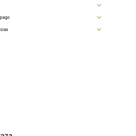
 pago
ticas
taza