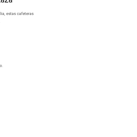
lia, estas cafeteras
.
o.