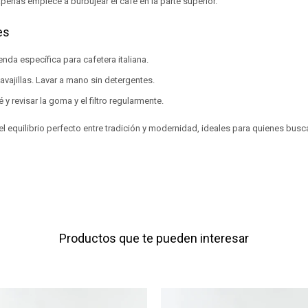
apenas empiece a burbujear el café en la parte superior.
es
nda específica para cafetera italiana.
avajillas. Lavar a mano sin detergentes.
 y revisar la goma y el filtro regularmente.
l equilibrio perfecto entre tradición y modernidad, ideales para quienes busc
Productos que te pueden interesar