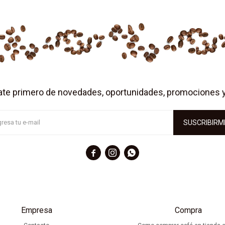
ate primero de novedades, oportunidades, promociones 
SUSCRIBIRM



Empresa
Compra