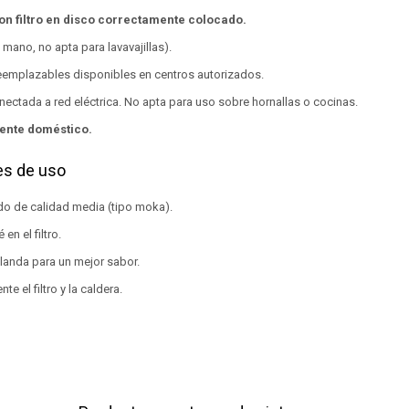
on filtro en disco correctamente colocado.
a mano, no apta para lavavajillas).
reemplazables disponibles en centros autorizados.
ectada a red eléctrica. No apta para uso sobre hornallas o cocinas.
ente doméstico.
s de uso
ido de calidad media (tipo moka).
en el filtro.
blanda para un mejor sabor.
te el filtro y la caldera.