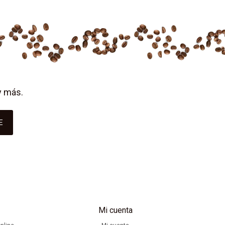
y más.
E
Mi cuenta