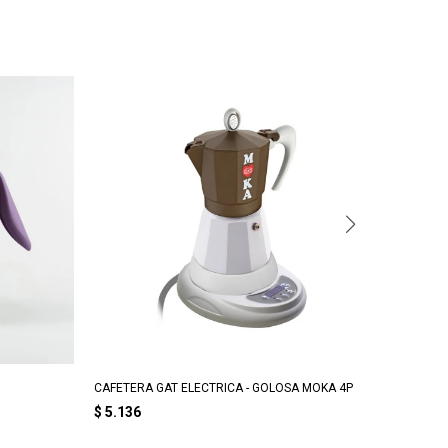
CAFETERA GAT ELECTRICA - GOLOSA MOKA 4P
CAFETER
$
5.136
$
5.45