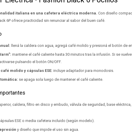
nalidad italiana en una cafetera eléctrica moderna.
Con diseño compac
lack 6P ofrece practicidad sin renunciar al sabor del buen café.
o
nual:
llená la caldera con agua, agregá café molido y presioná el botón de e
Warm":
mantiene el café caliente hasta 30 minutos tras la infusión. Si se vuelve
activarse pulsando el botón ON/OFF.
café molido y cápsulas ESE:
incluye adaptador para monodosis.
tomática:
se apaga sola luego de mantener el café caliente.
importantes
uperior, caldera, filtro en disco y embudo, válvula de seguridad, base eléctrica
ápsulas ESE o media cafetera incluido (según modelo).
represión
y diseño que impide el uso sin agua.