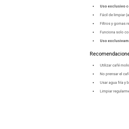
Uso exclusivo c
Fácil de limpiar (
Filtros y gomas 
Funciona solo con
Uso exclusivam
Recomendacione
Utilizar café mol
No prensar el café 
Usar agua fría y 
Limpiar regularmen