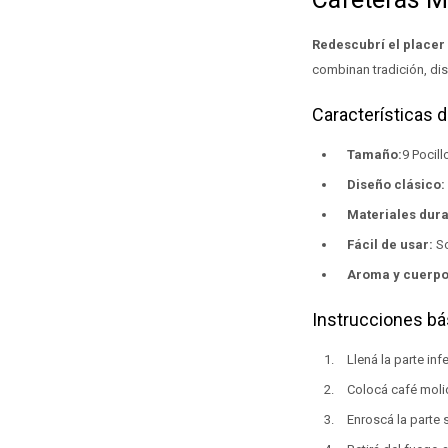
Redescubrí el placer
combinan tradición, dis
Características 
Tamaño:
9 Pocill
Diseño clásico:
Materiales dur
Fácil de usar:
So
Aroma y cuerpo
Instrucciones bá
Llená la parte inf
Colocá café molido
Enroscá la parte s