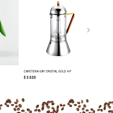
CAFETERA GAT CRISTAL GOLD 4 P
CAFETER
$
3.520
$
3.53