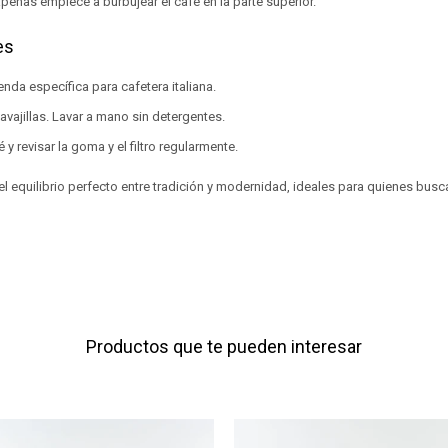
apenas empiece a burbujear el café en la parte superior.
es
nda específica para cafetera italiana.
avajillas. Lavar a mano sin detergentes.
 y revisar la goma y el filtro regularmente.
l equilibrio perfecto entre tradición y modernidad, ideales para quienes busc
Productos que te pueden interesar