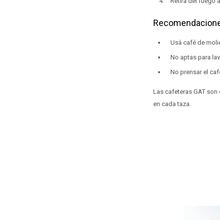
Retirá del fuego 
Recomendacion
Usá café de molie
No aptas para lav
No prensar el café
Las cafeteras GAT son e
en cada taza.