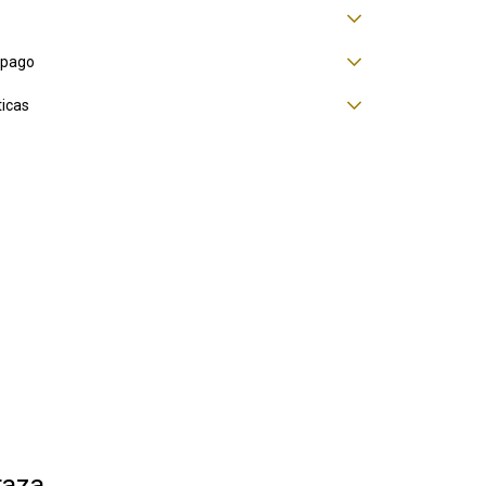
 pago
ticas
taza