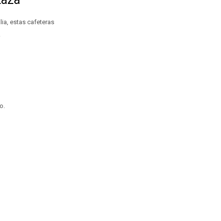
lia, estas cafeteras
.
o.