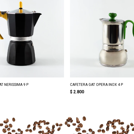
T NERISSIMA 9 P
CAFETERA GAT OPERA INOX 4 P
$
2.800