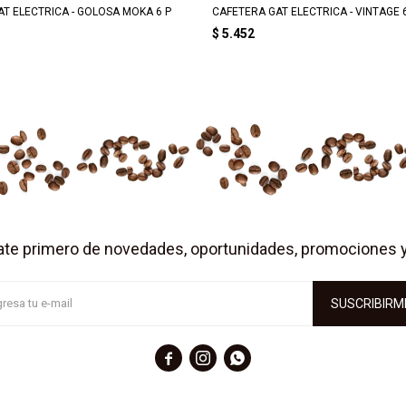
T ELECTRICA - GOLOSA MOKA 6 P
CAFETERA GAT ELECTRICA - VINTAGE 
$
5.452
ate primero de novedades, oportunidades, promociones 
SUSCRIBIRM


