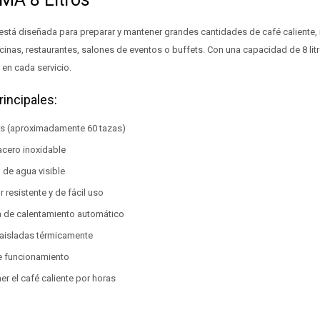
está diseñada para preparar y mantener grandes cantidades de café caliente, 
nas, restaurantes, salones de eventos o buffets. Con una capacidad de 8 litr
 en cada servicio.
rincipales:
ros (aproximadamente 60 tazas)
acero inoxidable
l de agua visible
 resistente y de fácil uso
 de calentamiento automático
 aisladas térmicamente
e funcionamiento
r el café caliente por horas