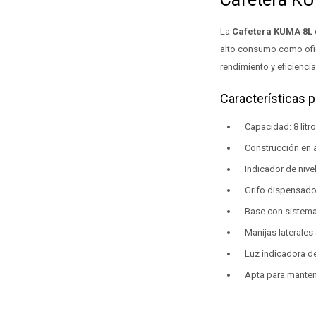
La
Cafetera KUMA 8L
alto consumo como ofici
rendimiento y eficiencia
Características p
Capacidad: 8 lit
Construcción en 
Indicador de nive
Grifo dispensador
Base con sistema
Manijas laterales
Luz indicadora d
Apta para mantene