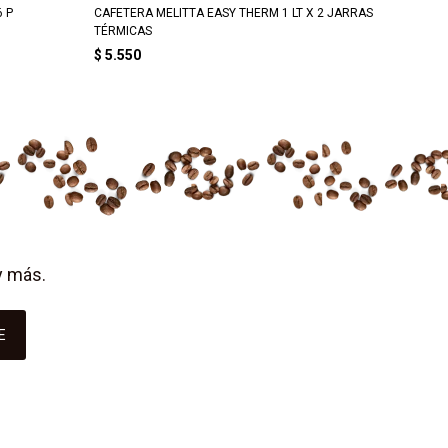
6 P
CAFETERA MELITTA EASY THERM 1 LT X 2 JARRAS
CAFETE
TÉRMICAS
$
6.56
$
5.550
y más.
E