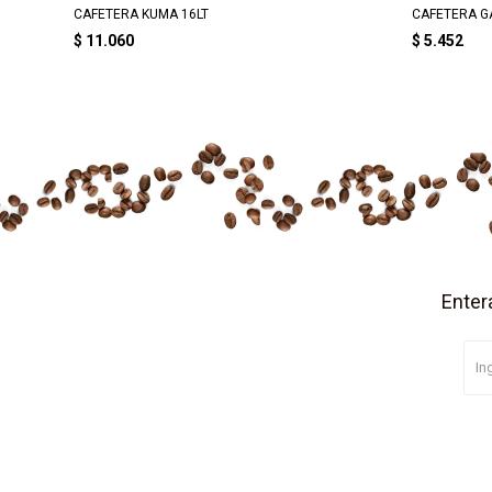
CAFETERA KUMA 16LT
CAFETERA GA
$
11.060
$
5.452
Enter