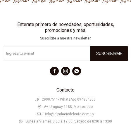
Enterate primero de novedades, oportunidades,
promociones y más.
Suscribite a nuestra newsletter.
SUSCRIBIRME



Contacto
29007511- WhatsApp 094854555
Av. Uruguay 1188, Montevideo
Hola@elpalaciodelcafe.com.uy
Lunes a Viernes 8:30 a 19:00, Sábado de 8:30 a 13:00