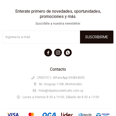
Enterate primero de novedades, oportunidades,
promociones y más.
Suscribite a nuestra newsletter.
SUSCRIBIRME



Contacto
29007511- WhatsApp 094854555
Av. Uruguay 1188, Montevideo
Hola@elpalaciodelcafe.com.uy
Lunes a Viernes 8:30 a 19:00, Sábado de 8:30 a 13:00