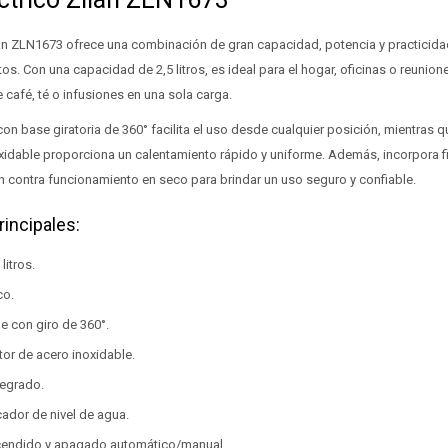
ilan ZLN1673 ofrece una combinación de gran capacidad, potencia y practicid
os. Con una capacidad de 2,5 litros, es ideal para el hogar, oficinas o reunion
 café, té o infusiones en una sola carga.
on base giratoria de 360° facilita el uso desde cualquier posición, mientras 
xidable proporciona un calentamiento rápido y uniforme. Además, incorpora fi
n contra funcionamiento en seco para brindar un uso seguro y confiable.
rincipales:
litros.
co.
 con giro de 360°.
or de acero inoxidable.
ntegrado.
ador de nivel de agua.
ncendido y apagado automático/manual.