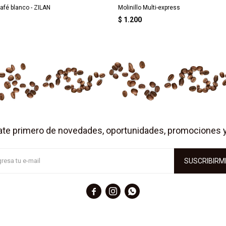
café blanco - ZILAN
Molinillo Multi-express
$
1.200
ate primero de novedades, oportunidades, promociones 
SUSCRIBIRM


