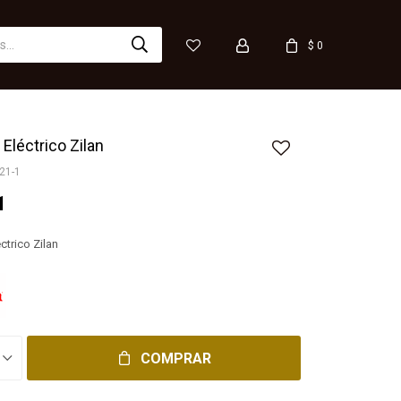
$
0
 Eléctrico Zilan
21-1
1
ctrico Zilan
COMPRAR