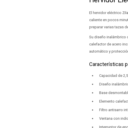
El hervidor eléctrico Z
caliente en pocos minut
preparar varias tazas de
Su diseño inalámbrico c
calefactor de acero ino
automático y protecció
Características p
Capacidad de 2,5 
Diseño inalámbri
Base desmontable
Elemento calefact
Filtro antisarro i
Ventana con indic
Interruptor de e