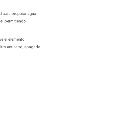
ad para preparar agua
es, permitiendo
que el elemento
ltro antisarro, apagado