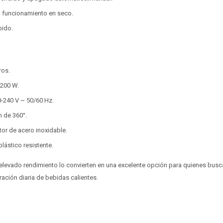
a funcionamiento en seco.
pido.
ros.
2200 W.
0-240 V ~ 50/60 Hz.
n de 360°.
or de acero inoxidable.
 plástico resistente.
elevado rendimiento lo convierten en una excelente opción para quienes busc
ación diaria de bebidas calientes.