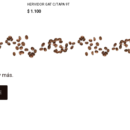
HERVIDOR GAT C/TAPA 9T
LECHERA
$
1.100
$
1.12
y más.
E