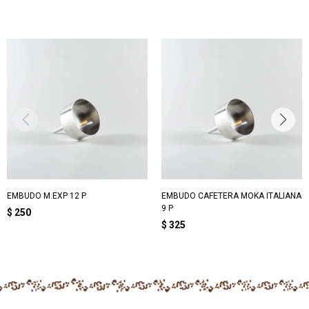
EMBUDO M.EXP 12 P
EMBUDO CAFETERA MOKA ITALIANA
9 P
$
250
$
325