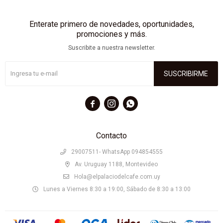
Enterate primero de novedades, oportunidades,
promociones y más.
Suscribite a nuestra newsletter.
SUSCRIBIRME



Contacto
29007511- WhatsApp 094854555
Av. Uruguay 1188, Montevideo
Hola@elpalaciodelcafe.com.uy
Lunes a Viernes 8:30 a 19:00, Sábado de 8:30 a 13:00