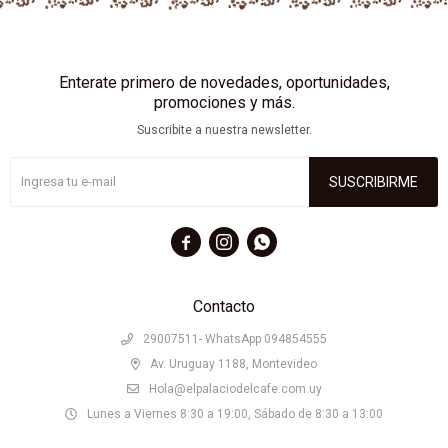
Enterate primero de novedades, oportunidades,
promociones y más.
Suscribite a nuestra newsletter.
SUSCRIBIRME



Contacto
29007511- WhatsApp 094854555
Av. Uruguay 1188, Montevideo
Hola@elpalaciodelcafe.com.uy
Lunes a Viernes 8:30 a 19:00, Sábado de 8:30 a 13:00