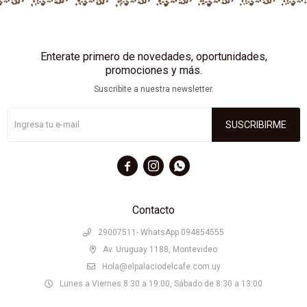
Enterate primero de novedades, oportunidades,
promociones y más.
Suscribite a nuestra newsletter.
SUSCRIBIRME



Contacto
29007511- WhatsApp 094854555
Av. Uruguay 1188, Montevideo
Hola@elpalaciodelcafe.com.uy
Lunes a Viernes 8:30 a 19:00, Sábado de 8:30 a 13:00