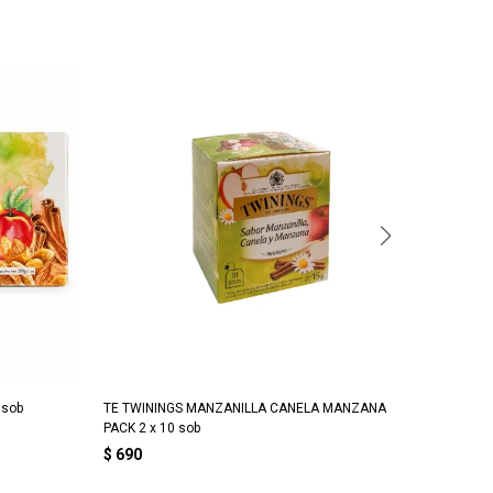
 sob
TE TWININGS MANZANILLA CANELA MANZANA
TE TWIN
PACK 2 x 10 sob
$
690
$
690