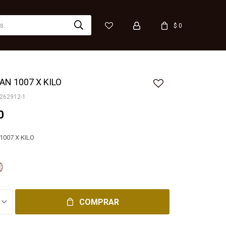
$
0
AN 1007 X KILO
262912-1
0
1007 X KILO
COMPRAR