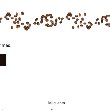
y más.
E
Mi cuenta