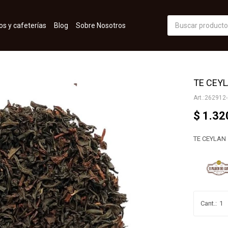
os y cafeterías
Blog
Sobre Nosotros
TE CEYL
262912-
$
1.32
TE CEYLAN 
1