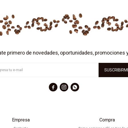
ate primero de novedades, oportunidades, promociones 
SUSCRIBIRM



Empresa
Compra