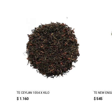
TE CEYLAN 1004 X KILO
TE NEW ENGL
$
1.160
$
545