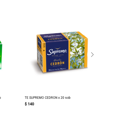
b
TE SUPREMO CEDRON x 20 sob
TE SUPR
$
140
$
140