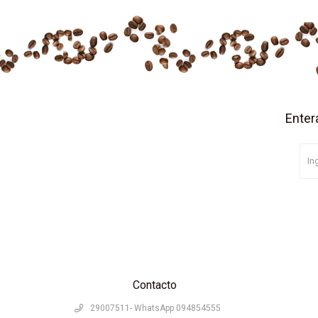
Enter
Contacto
29007511- WhatsApp 094854555