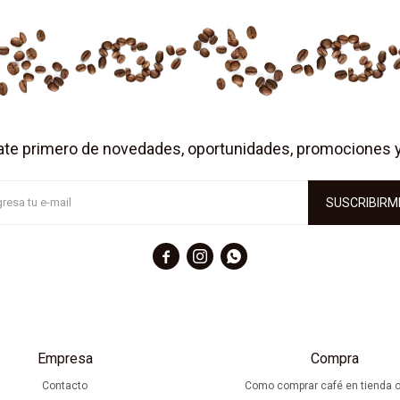
ate primero de novedades, oportunidades, promociones 
SUSCRIBIRM



Empresa
Compra
Contacto
Como comprar café en tienda o