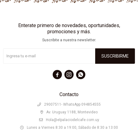
Enterate primero de novedades, oportunidades,
promociones y más.
Suscribite a nuestra newsletter.
SUSCRIBIRME



Contacto
29007511- WhatsApp 094854555
Av. Uruguay 1188, Montevideo
Hola@elpalaciodelcafe.com.uy
Lunes a Viernes 8:30 a 19:00, Sábado de 8:30 a 13:00