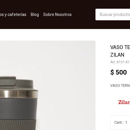
os y cafeterías
Blog
Sobre Nosotros
VASO T
ZILAN
8101-81
$
500
VASO TERM
1