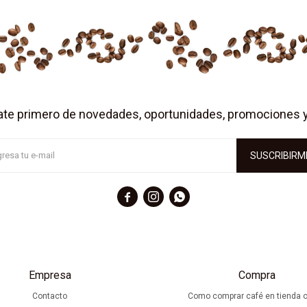
ate primero de novedades, oportunidades, promociones 
SUSCRIBIRM



Empresa
Compra
Contacto
Como comprar café en tienda o