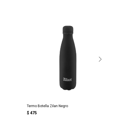
Termo Botella Zilan Negro
TERMO 
$
475
$
650