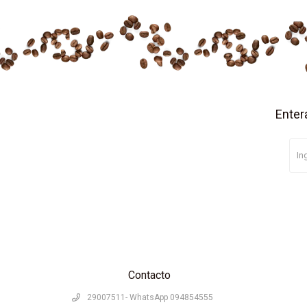
Enter
Contacto
29007511- WhatsApp 094854555