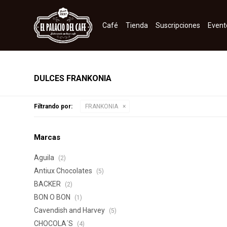
Café
Tienda
Suscripciones
Event
DULCES FRANKONIA
Filtrando por:
FRANKONIA
Marcas
Aguila
(2)
Antiux Chocolates
(5)
BACKER
(2)
BON O BON
(1)
Cavendish and Harvey
(5)
CHOCOLA´S
(4)