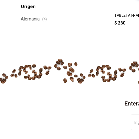
Origen
TABLETA FRA
Alemania
(4)
$
260
Enter