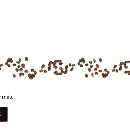
y más.
E