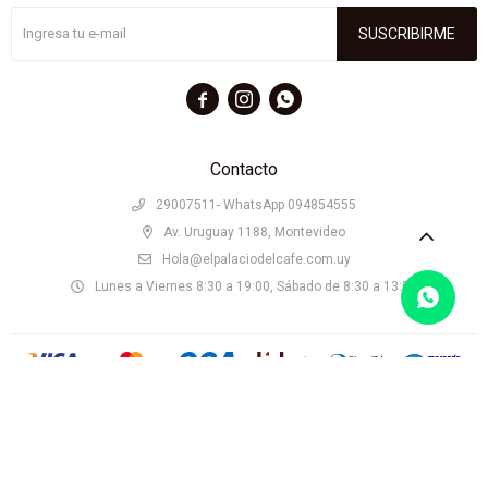
SUSCRIBIRME



Contacto
29007511- WhatsApp 094854555
Av. Uruguay 1188, Montevideo
Hola@elpalaciodelcafe.com.uy
Lunes a Viernes 8:30 a 19:00, Sábado de 8:30 a 13:00