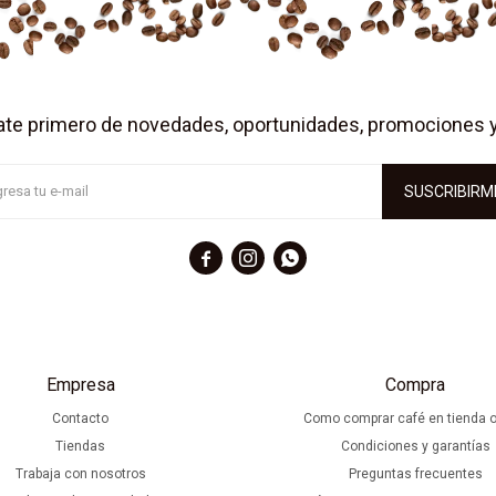
ate primero de novedades, oportunidades, promociones 
SUSCRIBIRM



Empresa
Compra
Contacto
Como comprar café en tienda o
Tiendas
Condiciones y garantías
Trabaja con nosotros
Preguntas frecuentes