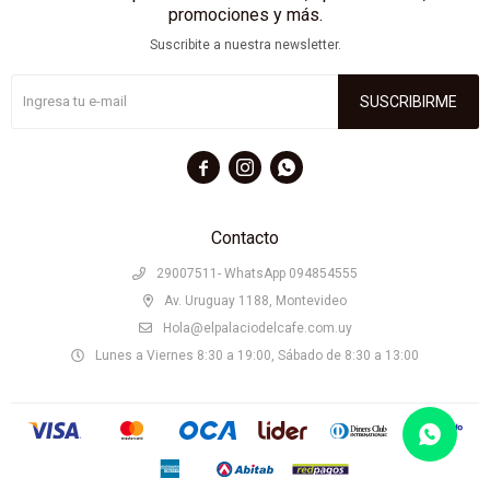
promociones y más.
Suscribite a nuestra newsletter.
SUSCRIBIRME



Contacto
29007511- WhatsApp 094854555
Av. Uruguay 1188, Montevideo
Hola@elpalaciodelcafe.com.uy
Lunes a Viernes 8:30 a 19:00, Sábado de 8:30 a 13:00