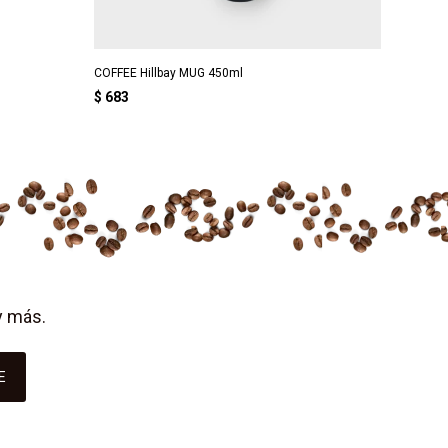
COFFEE Hillbay MUG 450ml
TERMO E
$
683
$
683
y más.
E