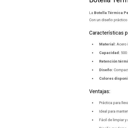
La
Botella Térmica P
Con un diseño práctico y
Características p
Material:
Acero i
Capacidad:
500 
Retención térmi
Diseño:
Compacto
Colores disponi
Ventajas:
Práctica para llev
Ideal para manten
Fácil de limpiar y