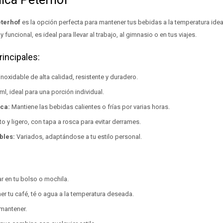
eterhof
es la opción perfecta para mantener tus bebidas a la temperatura ideal
 funcional, es ideal para llevar al trabajo, al gimnasio o en tus viajes.
rincipales:
noxidable de alta calidad, resistente y duradero.
ml, ideal para una porción individual.
ca:
Mantiene las bebidas calientes o frías por varias horas.
 y ligero, con tapa a rosca para evitar derrames.
bles:
Variados, adaptándose a tu estilo personal.
ar en tu bolso o mochila.
er tu café, té o agua a la temperatura deseada.
 mantener.