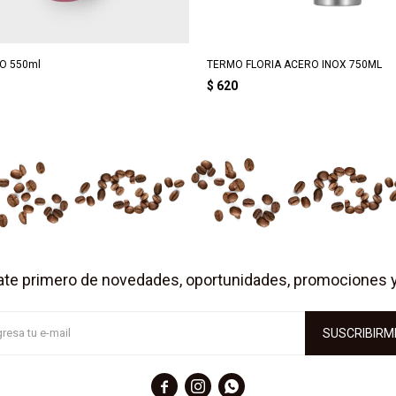
O 550ml
TERMO FLORIA ACERO INOX 750ML
$
620
ate primero de novedades, oportunidades, promociones 
SUSCRIBIRM


