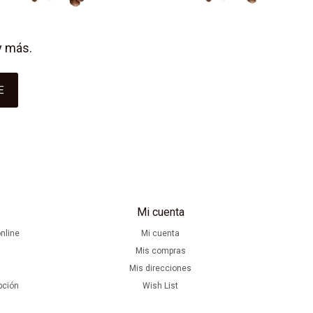
y más.
E
Mi cuenta
nline
Mi cuenta
Mis compras
Mis direcciones
pción
Wish List