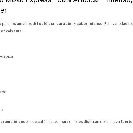
ter
 para los amantes del
café con carácter
y
sabor intenso
. Esta variedad te
 envolvente
.
Arábica
iado
te
y
aroma intenso
, este café es ideal para quienes disfrutan de una taza
fuerte