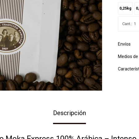
0,25kg
0
1
Envíos
Medios de
Caracterís
Descripción
o Moka Express 100% Arábica – Intenso,