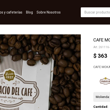
os y cafeterías
Blog
Sobre Nosotros
CAFE MO
261116-
$
363
CAFE MOKA
Molienda:
Cantidad: