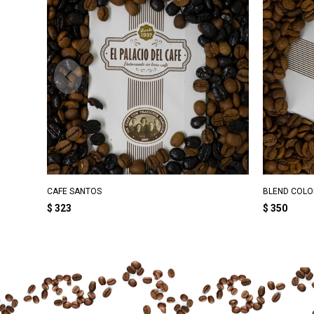
CAFE SANTOS
BLEND COLO
$
323
$
350