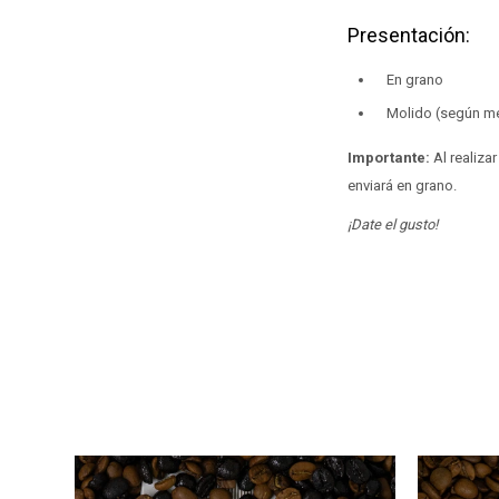
Presentación:
En grano
Molido (según m
Importante:
Al realiza
enviará en grano.
¡Date el gusto!