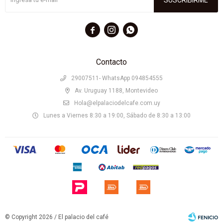



Contacto
29007511- WhatsApp 094854555
Av. Uruguay 1188, Montevideo
Hola@elpalaciodelcafe.com.uy
Lunes a Viernes 8:30 a 19:00, Sábado de 8:30 a 13:00
© Copyright 2026 / El palacio del café