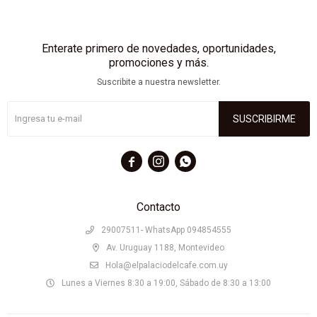
Enterate primero de novedades, oportunidades,
promociones y más.
Suscribite a nuestra newsletter.
SUSCRIBIRME



Contacto
29007511- WhatsApp 094854555
Av. Uruguay 1188, Montevideo
Hola@elpalaciodelcafe.com.uy
Lunes a Viernes 8:30 a 19:00, Sábado de 8:30 a 13:00