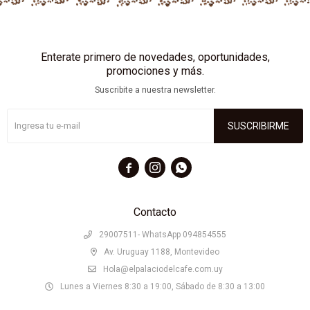
Enterate primero de novedades, oportunidades,
promociones y más.
Suscribite a nuestra newsletter.
SUSCRIBIRME



Contacto
29007511- WhatsApp 094854555
Av. Uruguay 1188, Montevideo
Hola@elpalaciodelcafe.com.uy
Lunes a Viernes 8:30 a 19:00, Sábado de 8:30 a 13:00