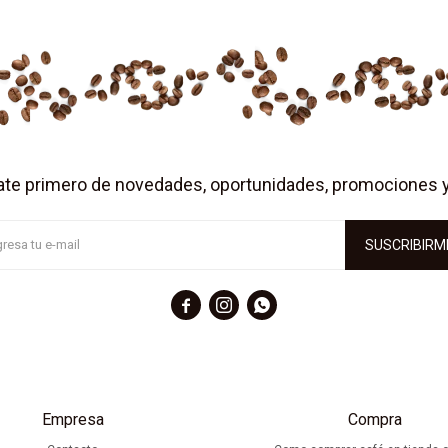
ate primero de novedades, oportunidades, promociones 
SUSCRIBIRM



Empresa
Compra