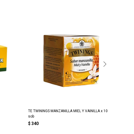
TE TWININGS MANZANILLA MIEL Y VAINILLA x 10
TE TWIN
sob
$
340
$
340