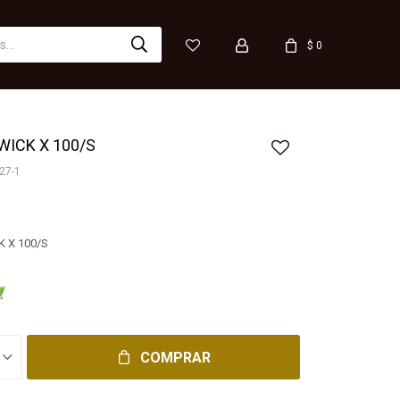
$
0
WICK X 100/S
27-1
K X 100/S
COMPRAR