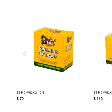
TE PICKWICK X 10/S
TE PICKWICK
$
70
$
110