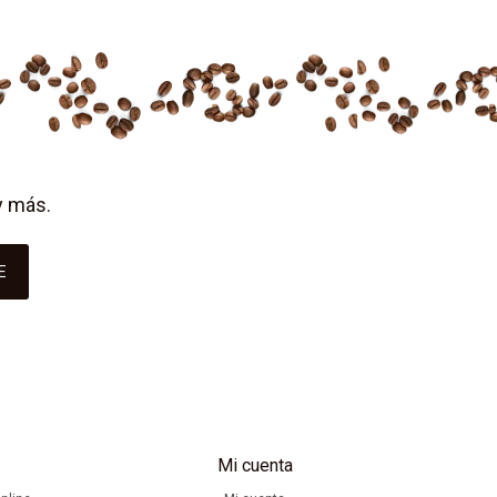
y más.
E
Mi cuenta