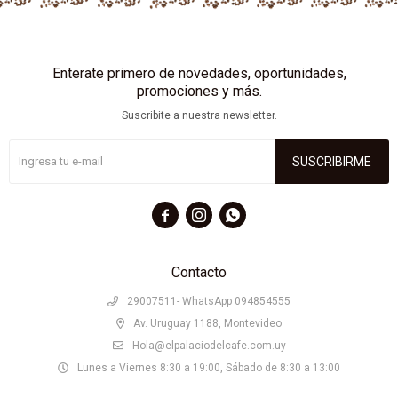
Enterate primero de novedades, oportunidades,
promociones y más.
Suscribite a nuestra newsletter.
SUSCRIBIRME



Contacto
29007511- WhatsApp 094854555
Av. Uruguay 1188, Montevideo
Hola@elpalaciodelcafe.com.uy
Lunes a Viernes 8:30 a 19:00, Sábado de 8:30 a 13:00