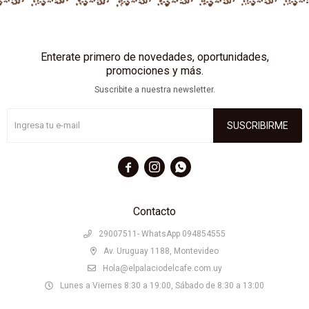
Enterate primero de novedades, oportunidades,
promociones y más.
Suscribite a nuestra newsletter.
SUSCRIBIRME



Contacto
29007511- WhatsApp 094854555
Av. Uruguay 1188, Montevideo
Hola@elpalaciodelcafe.com.uy
Lunes a Viernes 8:30 a 19:00, Sábado de 8:30 a 13:00