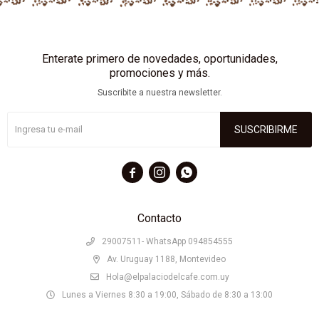
Enterate primero de novedades, oportunidades,
promociones y más.
Suscribite a nuestra newsletter.
SUSCRIBIRME



Contacto
29007511- WhatsApp 094854555
Av. Uruguay 1188, Montevideo
Hola@elpalaciodelcafe.com.uy
Lunes a Viernes 8:30 a 19:00, Sábado de 8:30 a 13:00