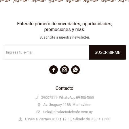
Enterate primero de novedades, oportunidades,
promociones y más.
Suscribite a nuestra newsletter.
SUSCRIBIRME



Contacto
29007511- WhatsApp 094854555
Av. Uruguay 1188, Montevideo
Hola@elpalaciodelcafe.com.uy
Lunes a Viernes 8:30 a 19:00, Sábado de 8:30 a 13:00