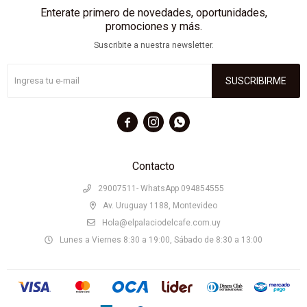
Enterate primero de novedades, oportunidades,
promociones y más.
Suscribite a nuestra newsletter.
SUSCRIBIRME



Contacto
29007511- WhatsApp 094854555
Av. Uruguay 1188, Montevideo
Hola@elpalaciodelcafe.com.uy
Lunes a Viernes 8:30 a 19:00, Sábado de 8:30 a 13:00