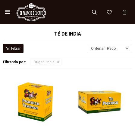

TÉ DE INDIA
Recomendados
Filtrando por:
Origen:
India