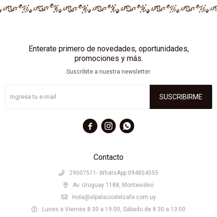
Enterate primero de novedades, oportunidades,
promociones y más.
Suscribite a nuestra newsletter.
SUSCRIBIRME



Contacto
29007511- WhatsApp 094854555
Av. Uruguay 1188, Montevideo
Hola@elpalaciodelcafe.com.uy
Lunes a Viernes 8:30 a 19:00, Sábado de 8:30 a 13:00