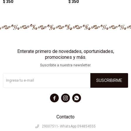
$
350
$
350
Enterate primero de novedades, oportunidades,
promociones y más.
Suscribite a nuestra newsletter.
SUSCRIBIRME



Contacto
29007511- WhatsApp 094854555