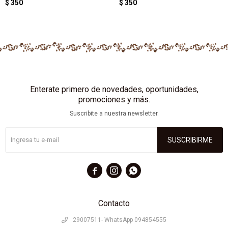
$
350
$
350
Enterate primero de novedades, oportunidades,
promociones y más.
Suscribite a nuestra newsletter.
SUSCRIBIRME



Contacto
29007511- WhatsApp 094854555