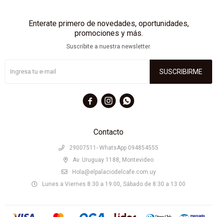
Enterate primero de novedades, oportunidades,
promociones y más.
Suscribite a nuestra newsletter.
SUSCRIBIRME



Contacto
29007511- WhatsApp 094854555
Av. Uruguay 1188, Montevideo
Hola@elpalaciodelcafe.com.uy
Lunes a Viernes 8:30 a 19:00, Sábado de 8:30 a 13:00