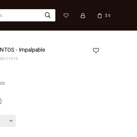
$
0
NTOS - Impalpable
261113-10
TOS