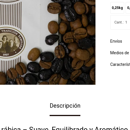
0,25kg
0
1
Envíos
Medios de
Caracterís
Descripción
rábica – Suave, Equilibrado y Aromático