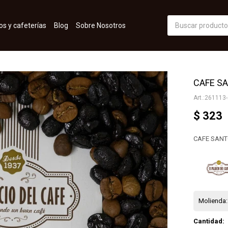
os y cafeterías
Blog
Sobre Nosotros
CAFE SA
261113-
$
323
CAFE SAN
Molienda:
Cantidad: