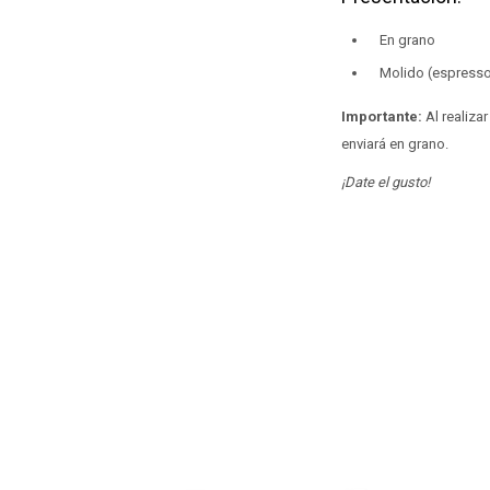
En grano
Molido (espresso, 
Importante:
Al realiza
enviará en grano.
¡Date el gusto!