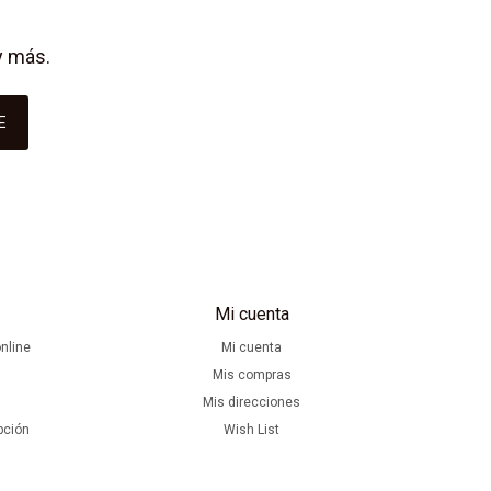
y más.
E
Mi cuenta
nline
Mi cuenta
Mis compras
Mis direcciones
pción
Wish List