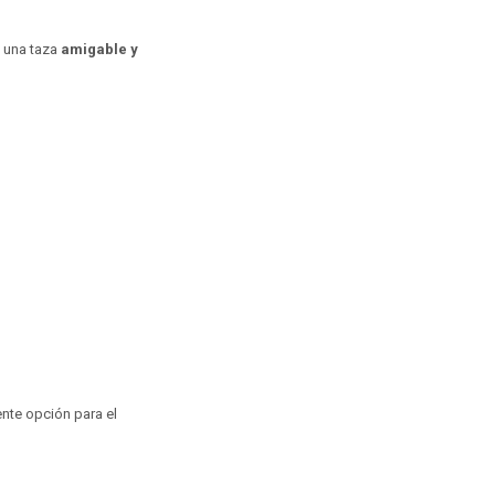
n una taza
amigable y
ente opción para el