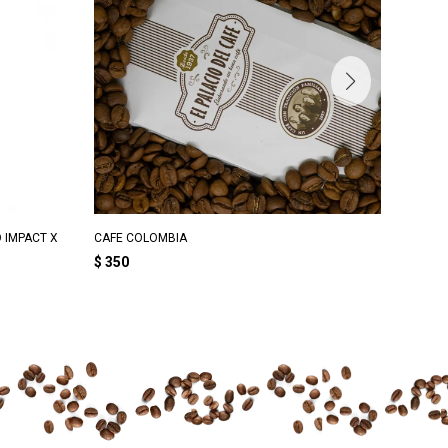
 IMPACT X
CAFE COLOMBIA
CAFE M
$
350
$
350