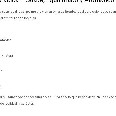
na
suavidad
,
cuerpo medio
y un
aroma delicado
. Ideal para quienes busca
disfrutar todos los días.
Arábica
y natural
do
ia
or su
sabor redondo
y
cuerpo equilibrado
, lo que lo convierte en una excel
er calidad ni carácter.