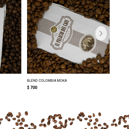
BLEND COLOMBIA MOKA
CAFE G
$
700
$
308