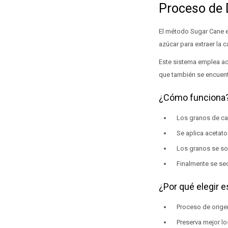
Proceso de 
El método Sugar Cane e
azúcar para extraer la ca
Este sistema emplea ace
que también se encuentr
¿Cómo funciona
Los granos de ca
Se aplica acetato 
Los granos se so
Finalmente se se
¿Por qué elegir 
Proceso de origen
Preserva mejor lo