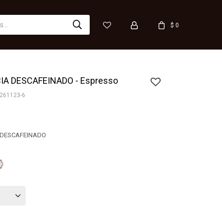
$
0
A DESCAFEINADO - Espresso
261123-6
 DESCAFEINADO