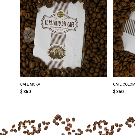
CAFE MOKA
CAFE COLOM
$
350
$
350