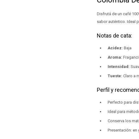
Disfrutá de un café 10
sabor auténtico. Ideal 
Notas de cata:
Acidez:
Baja
Aroma:
Fraganci
Intensidad:
Suav
Tueste:
Claro a 
Perfil y recomen
Perfecto para dis
Ideal para métod
Conserva los mati
Presentación: en