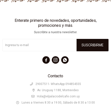
Enterate primero de novedades, oportunidades,
promociones y más.
Suscribite a nuestra newsletter.
SUSCRIBIRME



Contacto
29007511- WhatsApp 094854555
Av. Uruguay 1188, Montevideo
Hola@elpalaciodelcafe.com.uy
Lunes a Viernes 8:30 a 19:00, Sábado de 8:30 a 13:00