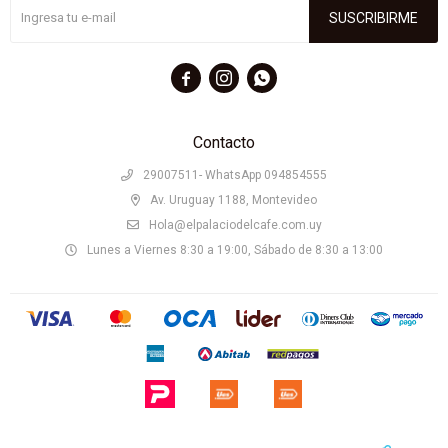
SUSCRIBIRME



Contacto
29007511- WhatsApp 094854555
Av. Uruguay 1188, Montevideo
Hola@elpalaciodelcafe.com.uy
Lunes a Viernes 8:30 a 19:00, Sábado de 8:30 a 13:00