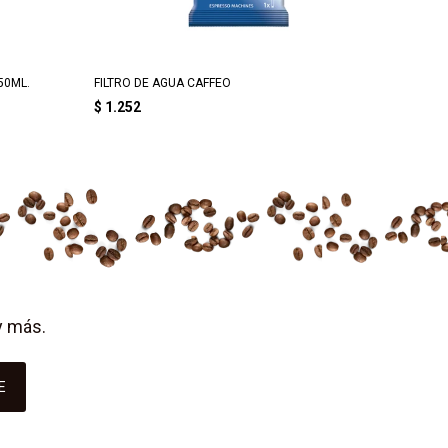
50ML.
FILTRO DE AGUA CAFFEO
CALDERA
$
1.252
$
2.25
y más.
E