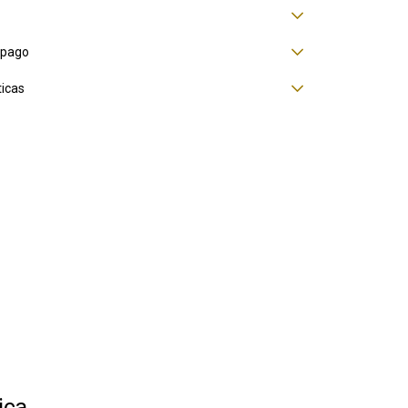
 pago
ticas
ica