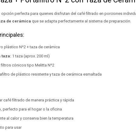
 opción perfecta para quienes disfrutan del café filtrado en porciones individu
aza de cerámica
que se adapta perfectamente al sistema de preparación.
rincipales:
tro plástico Nº2 + taza de cerámica
 taza:
1 taza (aprox. 200 ml)
filtros cónicos tipo Melitta Nº2
afiltro de plástico resistente y taza de cerámica esmaltada
ar café filtrado de manera práctica y rápida
perfecto para el hogar o la oficina
ente al calor y conserva bien la temperatura
sto para usar