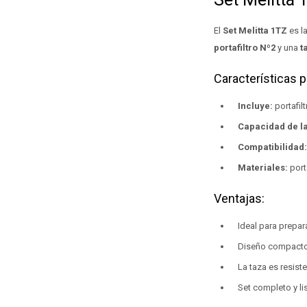
El
Set Melitta 1TZ
es la
portafiltro Nº2
y una
t
Características p
Incluye:
portafil
Capacidad de la
Compatibilidad:
Materiales:
port
Ventajas:
Ideal para prepar
Diseño compacto, 
La taza es resist
Set completo y li