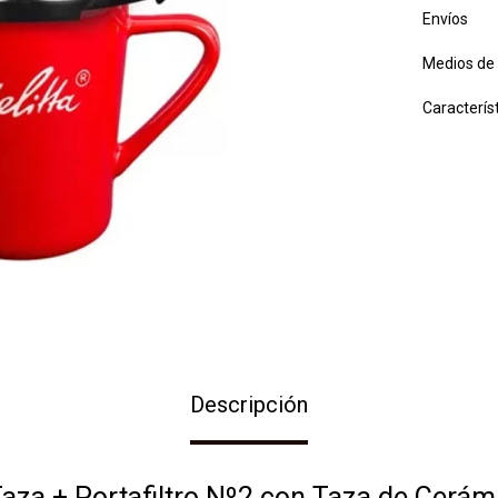
Envíos
Medios de
Caracterís
Descripción
Taza + Portafiltro Nº2 con Taza de Cerám