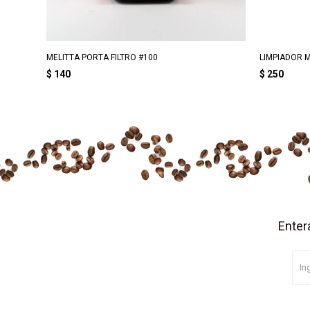
MELITTA PORTA FILTRO #100
LIMPIADOR M
$
140
$
250
Enter