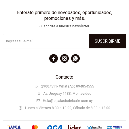
Enterate primero de novedades, oportunidades,
promociones y más.
Suscribite a nuestra newsletter.
SUSCRIBIRME



Contacto
29007511- WhatsApp 094854555
Av. Uruguay 1188, Montevideo
Hola@elpalaciodelcafe.com.uy
Lunes a Viernes 8:30 a 19:00, Sábado de 8:30 a 13:00