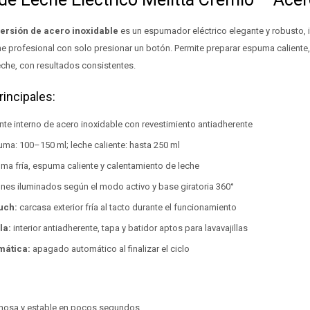
versión de acero inoxidable
es un espumador eléctrico elegante y robusto, 
 profesional con solo presionar un botón. Permite preparar espuma caliente,
eche, con resultados consistentes.
rincipales:
nte interno de acero inoxidable con revestimiento antiadherente
ma: 100–150 ml; leche caliente: hasta 250 ml
a fría, espuma caliente y calentamiento de leche
nes iluminados según el modo activo y base giratoria 360°
uch:
carcasa exterior fría al tacto durante el funcionamiento
la:
interior antiadherente, tapa y batidor aptos para lavavajillas
mática:
apagado automático al finalizar el ciclo
mosa y estable en pocos segundos