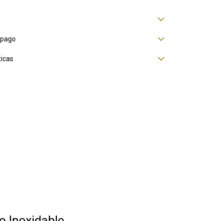
 pago
ticas
o Inoxidable