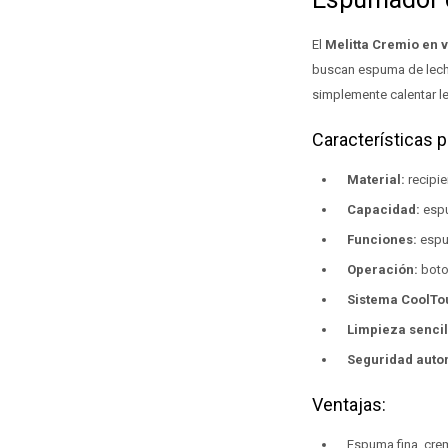
El
Melitta Cremio en 
buscan espuma de leche
simplemente calentar l
Características p
Material:
recipie
Capacidad:
espu
Funciones:
espum
Operación:
boto
Sistema CoolTo
Limpieza sencil
Seguridad auto
Ventajas:
Espuma fina, cre