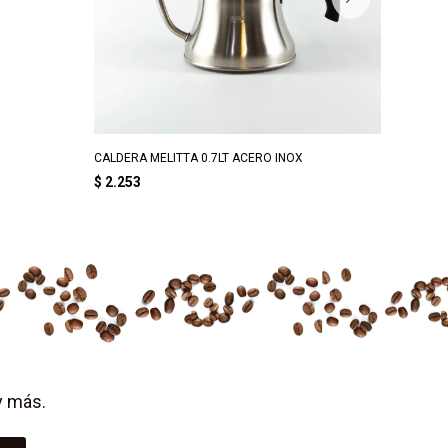
CALDERA MELITTA 0.7LT ACERO INOX
MELITTA
$
2.253
$
4.75
y más.