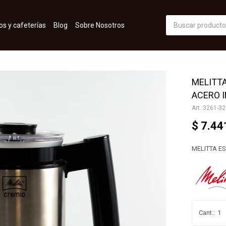
os y cafeterías
Blog
Sobre Nosotros
MELITT
ACERO 
3261-32
$
7.44
MELITTA E
1