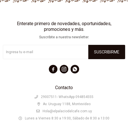
Enterate primero de novedades, oportunidades,
promociones y más.
Suscribite a nuestra newsletter.
SUSCRIBIRME



Contacto
29007511- WhatsApp 094854555
Av. Uruguay 1188, Montevideo
Hola@elpalaciodelcafe.com.uy
Lunes a Viernes 8:30 a 19:00, Sábado de 8:30 a 13:00