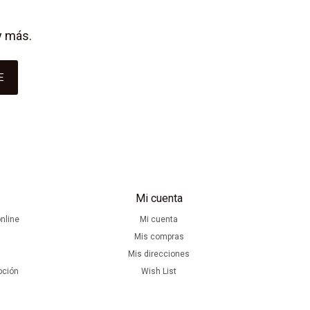
y más.
E
Mi cuenta
nline
Mi cuenta
Mis compras
Mis direcciones
pción
Wish List