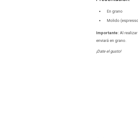
En grano
Molido (espresso, 
Importante:
Al realiza
enviará en grano.
¡Date el gusto!