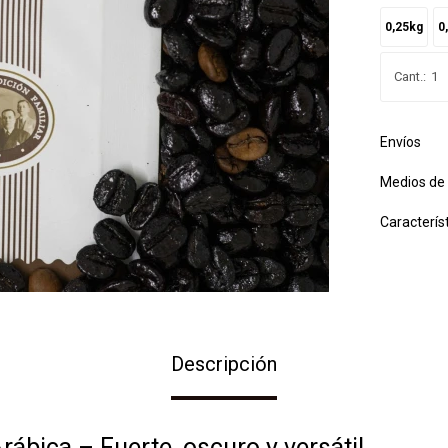
0,25kg
0
1
Envíos
Medios de
Caracterís
Descripción
ábica – Fuerte, oscuro y versátil