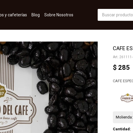
os y cafeterías
Blog
Sobre Nosotros
CAFE ES
261111-
$
285
CAFE ESPEC
Molienda:
Cantidad: